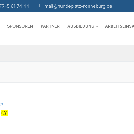
77-5 61 74 44
mail@hundeplatz-ronneburg.de
SPONSOREN
PARTNER
AUSBILDUNG
ARBEITSEINS
n
(3)