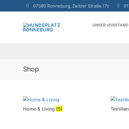
Zum
07580 Ronneburg, Zeitzer Straße 17c
01
Inhalt
springen
UNSER VORSTAND
Shop
Home & Living
(5)
Textilie